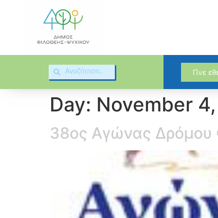
Γίνε ε
Day:
November 4,
38ος Αγώνας Δρόμου 