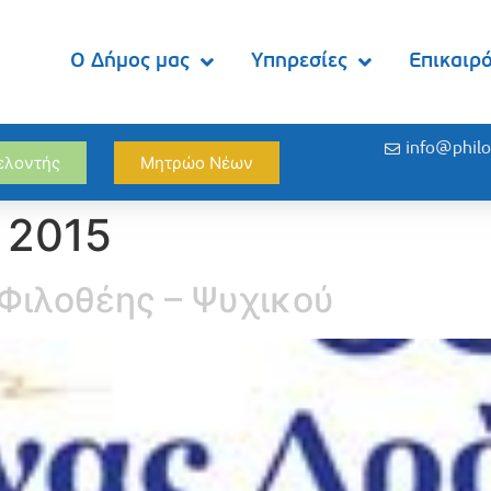
Ο Δήμος μας
Υπηρεσίες
Επικαιρ
info@philo
θελοντής
Μητρώο Νέων
 2015
Φιλοθέης – Ψυχικού