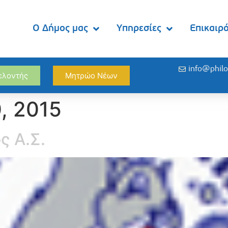
Ο Δήμος μας
Υπηρεσίες
Επικαιρ
info@philo
θελοντής
Μητρώο Νέων
, 2015
ς Α.Σ.