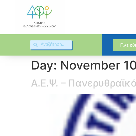
Γίνε ε
Day:
November 10
Α.Ε.Ψ. – Πανερυθραϊκό