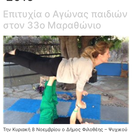
Επιτυχία ο Αγώνας παιδιών
στον 33ο Μαραθώνιο
Την Κυριακή 8 Νοεμβρίου ο Δήμος Φιλοθέης – Ψυχικού