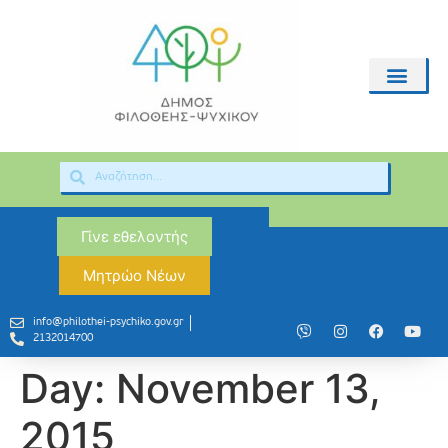
Γίνε εθελοντής
Μητρώο Νέων
info@philothei-psychiko.gov.gr
2132014700
Day:
November 13,
2015