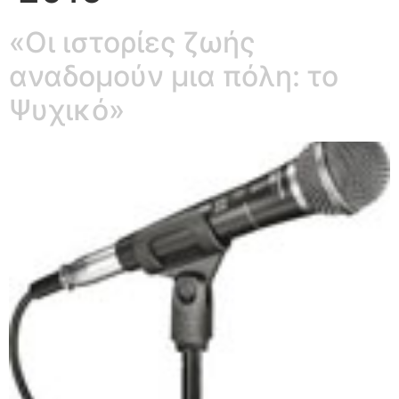
«Οι ιστορίες ζωής
αναδομούν μια πόλη: το
Ψυχικό»