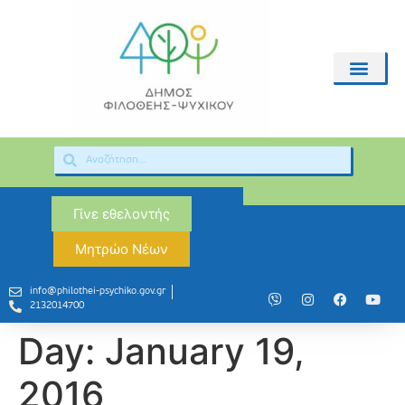
Γίνε εθελοντής
Μητρώο Νέων
info@philothei-psychiko.gov.gr
2132014700
Day:
January 19,
2016