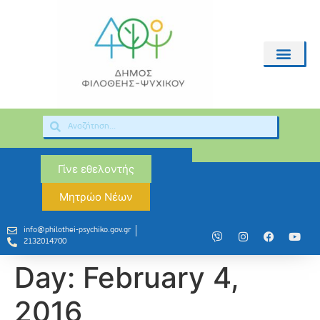
Γίνε εθελοντής
Μητρώο Νέων
info@philothei-psychiko.gov.gr
2132014700
Day:
February 4,
2016