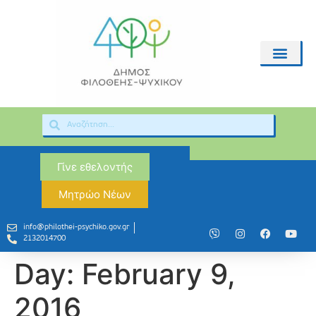
Γίνε εθελοντής
Μητρώο Νέων
info@philothei-psychiko.gov.gr
2132014700
Day:
February 9,
2016