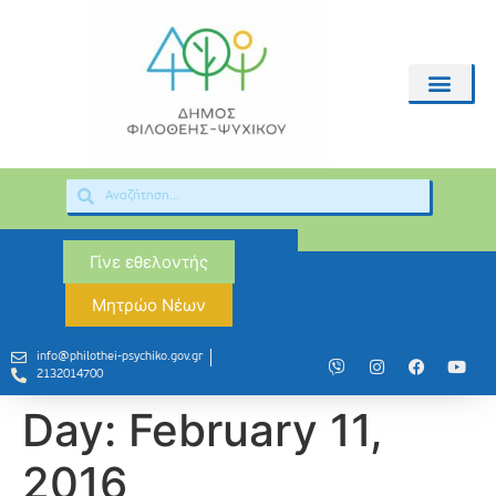
Γίνε εθελοντής
Μητρώο Νέων
info@philothei-psychiko.gov.gr
2132014700
Day:
February 11,
2016