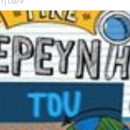
νητών”