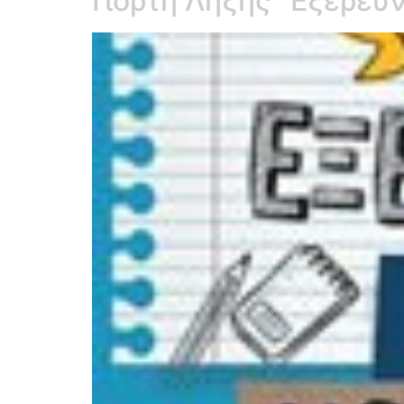
Γιορτή Λήξης “Εξερευ