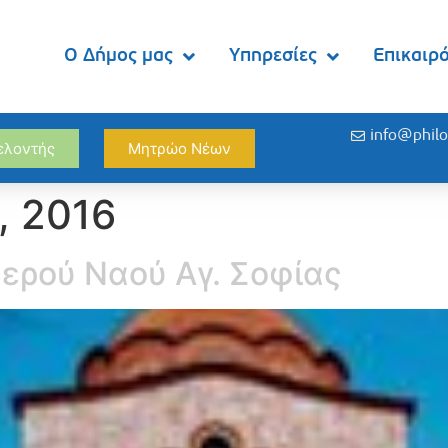
Ο Δήμος μας
Υπηρεσίες
Επικαιρ
info@philo
θελοντής
Μητρώο Νέων
, 2016
ερού Ναού Αγ. Σοφίας