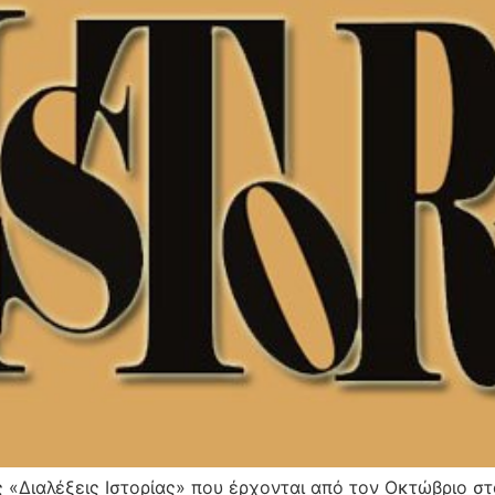
ς «Διαλέξεις Ιστορίας» που έρχονται από τον Οκτώβριο στ