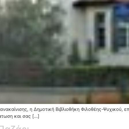
νακαίνισης, η Δημοτική Βιβλιοθήκη Φιλοθέης-Ψυχικού, επί
άτωση και σας […]