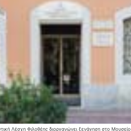
στική Λέσχη Φιλοθέης διοργανώνει ξενάγηση στο Μουσείο