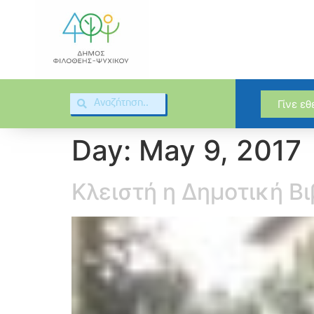
Γίνε ε
Day:
May 9, 2017
Κλειστή η Δημοτική Β