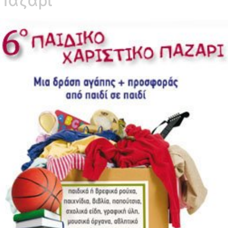
 Παζάρι