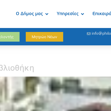
Ο Δήμος μας
Υπηρεσίες
Επικαιρ
info@philo
θελοντής
Μητρώο Νέων
ιβλιοθήκη