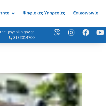
ότητα
Ψηφιακές Υπηρεσίες
Επικοινωνία
thei-psychiko.gov.gr
2132014700