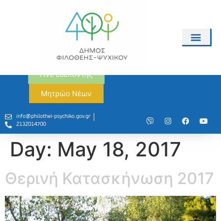
Γίνε εθελοντής
Μητρώο Νέων
info@philothei-psychiko.gov.gr
2132014700
Day:
May 18, 2017
Θερινή Κατασκήνωση 2017