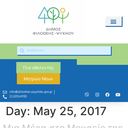
Γίνε εθελοντής
Μητρώο Νέων
info@philothei-psychiko.gov.gr
2132014700
Day:
May 25, 2017
Μια Μέρα στο Μουσείο της