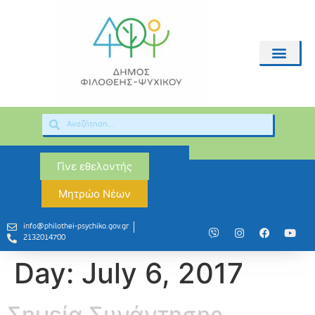
Γίνε εθελοντής
Μητρώο Νέων
info@philothei-psychiko.gov.gr
2132014700
Day:
July 6, 2017
Σημεία Συνάντησης…