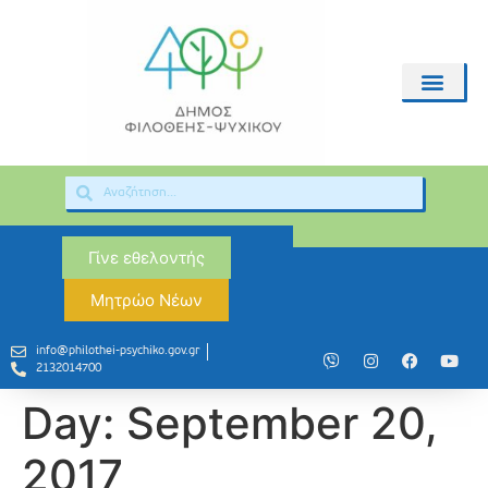
Γίνε εθελοντής
Μητρώο Νέων
info@philothei-psychiko.gov.gr
2132014700
Day:
September 20,
2017