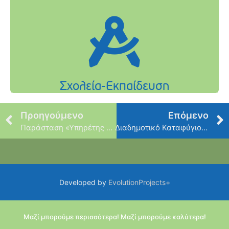
Προηγούμενο
Επόμενο
Παράσταση «Υπηρέτης Δύο Αφεντάδων»
Διαδημοτικό Καταφύγιο Αδέσποτων Ζώων
Developed by
EvolutionProjects+
Μαζί μπορούμε περισσότερα! Μαζί μπορούμε καλύτερα!