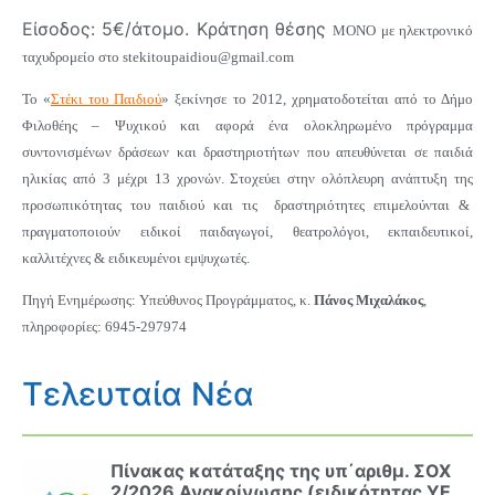
Είσοδος: 5€/άτομο. Κράτηση θέσης
ΜΟΝΟ με ηλεκτρονικό
ταχυδρομείο στο
stekitoupaidiou@gmail.com
Το
«
Στέκι του Παιδιού
»
ξεκίνησε το 2012, χρηματοδοτείται από το Δήμο
Φιλοθέης – Ψυχικού και αφορά ένα ολοκληρωμένο πρόγραμμα
συντονισμένων δράσεων και δραστηριοτήτων
που απευθύνεται σε παιδιά
ηλικίας από 3 μέχρι 13 χρονών. Σ
τοχεύει στην ολόπλευρη ανάπτυξη της
προσωπικότητας του παιδιού και τις
δραστηριότητες επιμελούνται &
πραγματοποιούν ειδικοί παιδαγωγοί, θεατρολόγοι, εκπαιδευτικοί,
καλλιτέχνες & ειδικευμένοι εμψυχωτές.
Πηγή Ενημέρωσης: Υπεύθυνος Προγράμματος, κ.
Πάνος Μιχαλάκος
,
πληροφορίες: 6945-297974
Τελευταία Νέα
Πίνακας κατάταξης της υπ΄αριθμ. ΣΟΧ
2/2026 Ανακοίνωσης (ειδικότητας ΥΕ