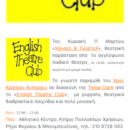
Την Κυριακή 11 Μαρτίου
«
Χάνσελ & Γκρέτελ
», θεατρική
παράσταση από το αγγλόφωνο
παιδικό θέατρο,
σε απλά, κατανοητά
αγγλικά για μικρά παιδιά.
Το γνωστό παραμύθι του
Χανς
Κρίστιαν Άντερσεν
σε διασκευή της
Tessa Clark
από
το «
English Theatre Club
», με puppets, θεατρικά
διαδραστικά παιχνίδια και πολύ μουσική.
Πότε :
12:00 – 13:00
Που :
Αθλητικό Κέντρο, Κτήριο Πολλαπλών Χρήσεων,
Ρήγα Φεραίου & Μπουμπουλίνας, τηλ.: 210 6728 043