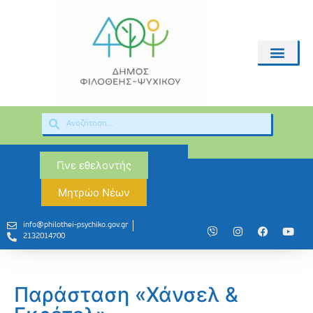
Γίνε εθελοντής
Μητρώο Νέων
info@philothei-psychiko.gov.gr
2132014700
Παράσταση «Χάνσελ &