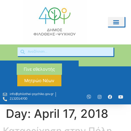
Γίνε εθελοντής
Μητρώο Νέων
info@philothei-psychiko.gov.gr
2132014700
Day:
April 17, 2018
Καταρρίχηση στην Πόλη