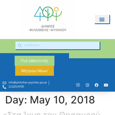
Γίνε εθελοντής
Μητρώο Νέων
info@philothei-psychiko.gov.gr
2132014700
Day:
May 10, 2018
«Στα Ίχνη του Θησαυρού