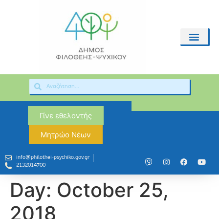
Γίνε εθελοντής
Μητρώο Νέων
info@philothei-psychiko.gov.gr
2132014700
Day:
October 25,
2018