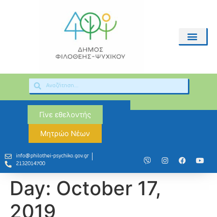
Γίνε εθελοντής
Μητρώο Νέων
info@philothei-psychiko.gov.gr
2132014700
Day:
October 17,
2019