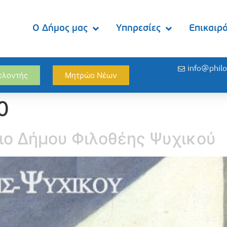
Ο Δήμος μας
Υπηρεσίες
Επικαιρ
info@philo
θελοντής
Μητρώο Νέων
0
ιο Δήμου Φιλοθέης Ψυχικού