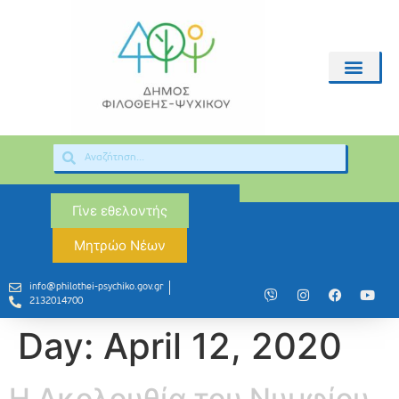
Γίνε εθελοντής
Μητρώο Νέων
info@philothei-psychiko.gov.gr
2132014700
Day:
April 12, 2020
Η Ακολουθία του Νυμφίου