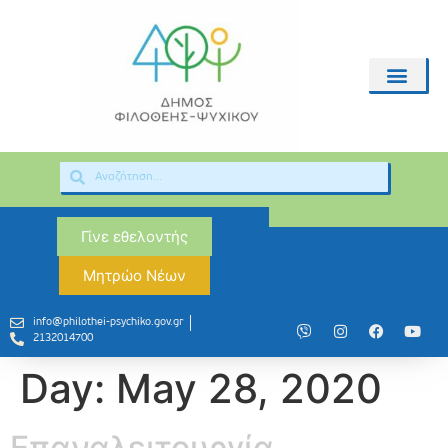
Γίνε εθελοντής
Μητρώο Νέων
info@philothei-psychiko.gov.gr
2132014700
Day:
May 28, 2020
Επαναλειτουργία