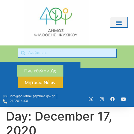
Γίνε εθελοντής
Μητρώο Νέων
info@philothei-psychiko.gov.gr
2132014700
Day:
December 17,
2020