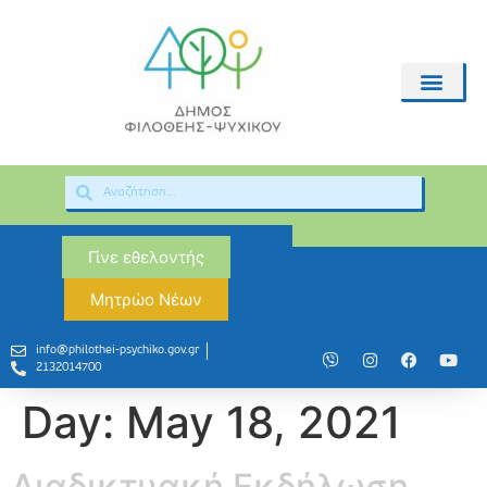
Γίνε εθελοντής
Μητρώο Νέων
info@philothei-psychiko.gov.gr
2132014700
Day:
May 18, 2021
Διαδικτυακή Εκδήλωση