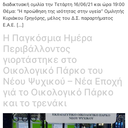
διαδικτυακή ομιλία την Τετάρτη 16/06/21 και ώρα 19:00
Θέμα: “Η προώθηση της ισότητας στην υγεία” Ομιλητής
Κυριάκου Γρηγόρης, μέλος του Δ.Σ. παραρτήματος
Ε.Α.Ε. […]
Η Παγκόσμια Ημέρα
Περιβάλλοντος
γιορτάστηκε στο
Οικολογικό Πάρκο του
Νέου Ψυχικού – Νέα Εποχή
γιά το Οικολογικό Πάρκο
και το τρενάκι