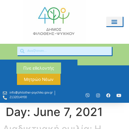
Γίνε εθελοντής
Μητρώο Νέων
info@philothei-psychiko.gov.gr
2132014700
Day:
June 7, 2021
Διαδικτυακή ομιλία: Η