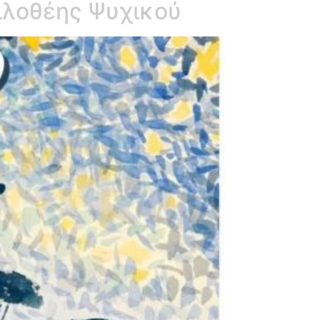
Φιλοθέης Ψυχικού