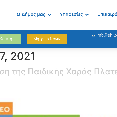
Ο Δήμος μας
Υπηρεσίες
Επικαιρ
info@philo
θελοντής
Μητρώο Νέων
7, 2021
ση της Παιδικής Χαράς Πλατ