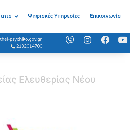
ότητα
Ψηφιακές Υπηρεσίες
Επικοινωνία
thei-psychiko.gov.gr
2132014700
είας Ελευθερίας Νέου