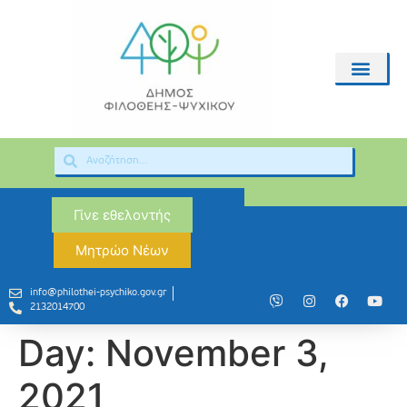
Γίνε εθελοντής
Μητρώο Νέων
info@philothei-psychiko.gov.gr
2132014700
Day:
November 3,
2021