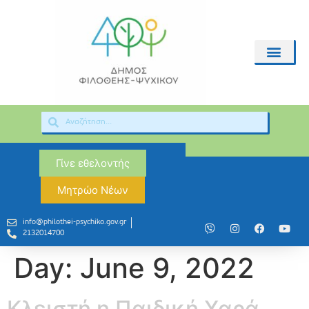
Γίνε εθελοντής
Μητρώο Νέων
info@philothei-psychiko.gov.gr
2132014700
Day:
June 9, 2022
Κλειστή η Παιδική Χαρά