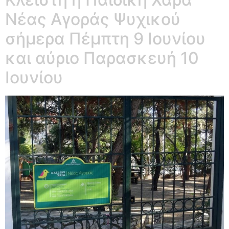
Νέας Αγοράς Ψυχικού
σήμερα Πέμπτη 9 Ιουνίου
και αύριο Παρασκευή 10
Ιουνίου