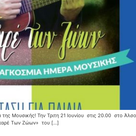
της Μουσικής! Την Τριτη 21 Ιουνίου στις 20.00 στο Άλσ
μπαρέ Των Ζώων» του […]