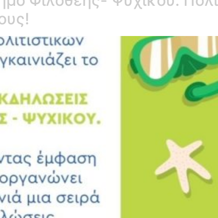
ήμο Φιλοθέης- Ψυχικού: Πολ
ους!