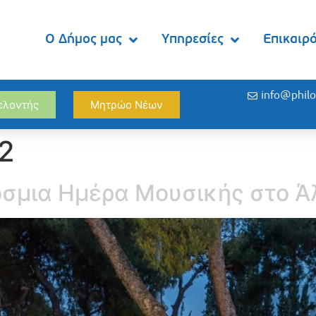
Ο Δήμος μας
Υπηρεσίες
Επικαιρ
info@philo
θελοντής
Μητρώο Νέων
22
όσμια Ημέρα Μουσικής στο Ά