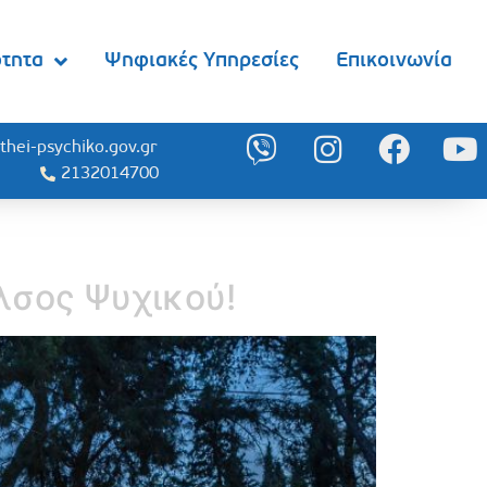
ότητα
Ψηφιακές Υπηρεσίες
Επικοινωνία
thei-psychiko.gov.gr
2132014700
λσος Ψυχικού!