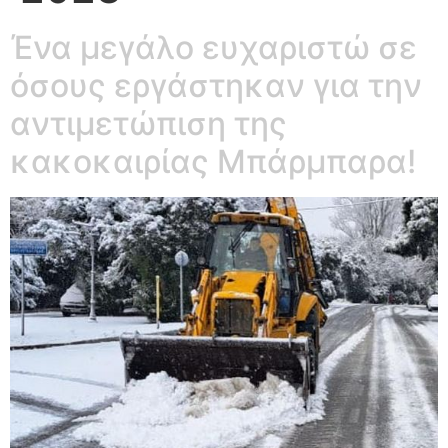
Ένα μεγάλο ευχαριστώ σε
όσους εργάστηκαν για την
αντιμετώπιση της
κακοκαιρίας Μπάρμπαρα!