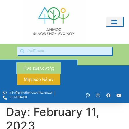
Γίνε εθελοντής
Μητρώο Νέων
info@philothei-psychiko.gov.gr
2132014700
Day:
February 11,
2023