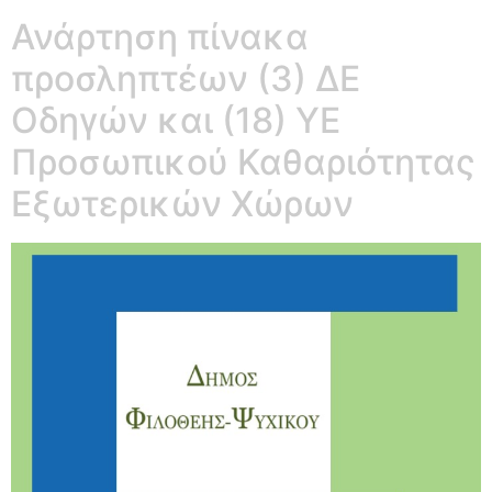
Ανάρτηση πίνακα
προσληπτέων (3) ΔΕ
Οδηγών και (18) ΥΕ
Προσωπικού Καθαριότητας
Εξωτερικών Χώρων