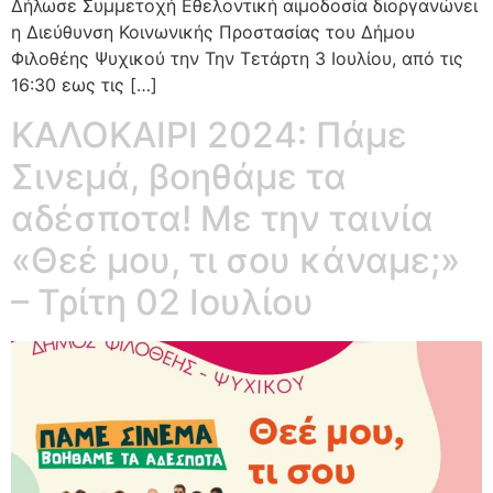
Δήλωσε Συμμετοχή Εθελοντική αιμοδοσία διοργανώνει
η Διεύθυνση Κοινωνικής Προστασίας του Δήμου
Φιλοθέης Ψυχικού την Την Τετάρτη 3 Ιουλίου, από τις
16:30 εως τις […]
ΚΑΛΟΚΑΙΡΙ 2024: Πάμε
Σινεμά, βοηθάμε τα
αδέσποτα! Με την ταινία
«Θεέ μου, τι σου κάναμε;»
– Τρίτη 02 Ιουλίου