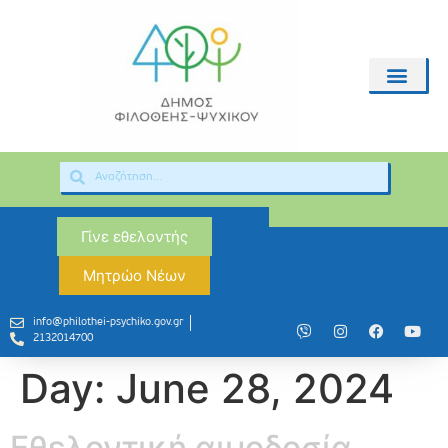
Γίνε εθελοντής
Μητρώο Νέων
info@philothei-psychiko.gov.gr
2132014700
Day:
June 28, 2024
Εθελοντική αιμοδοσία