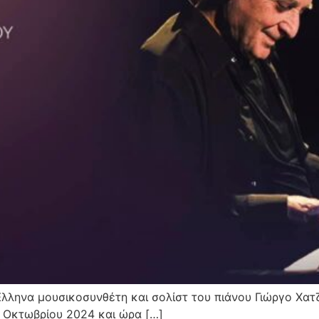
Έλληνα μουσικοσυνθέτη και σολίστ του πιάνου Γιώργο Χατ
 Οκτωβρίου 2024 και ώρα […]