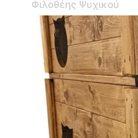
Φιλοθέης Ψυχικού