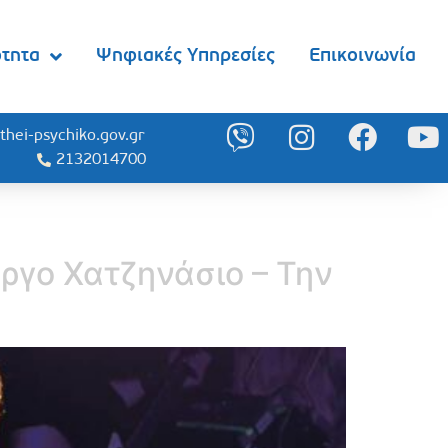
ότητα
Ψηφιακές Υπηρεσίες
Επικοινωνία
thei-psychiko.gov.gr
2132014700
ργο Χατζηνάσιο – Την