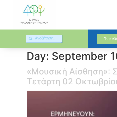
Γίνε ε
Day:
September 1
«Μουσική Αίσθηση»: Σ
Τετάρτη 02 Οκτωβρίου