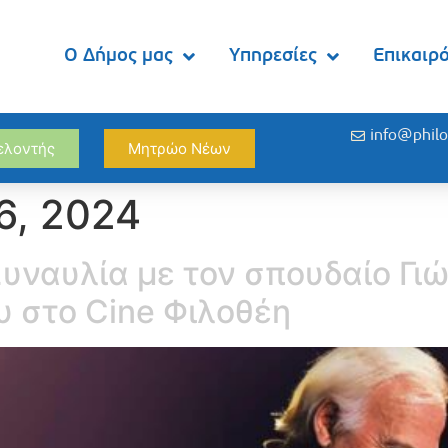
Ο Δήμος μας
Υπηρεσίες
Επικαιρ
info@philo
θελοντής
Μητρώο Νέων
6, 2024
υναυλία με τον σπουδαίο Γιώ
 στο Cine Φιλοθέη