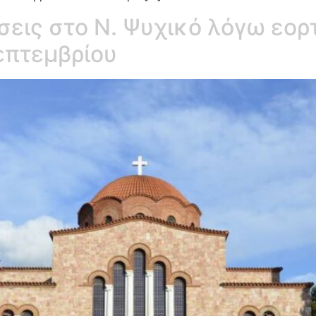
εις στο Ν. Ψυχικό λόγω εορ
Σεπτεμβρίου