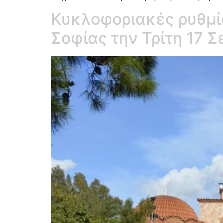
Κυκλοφοριακές ρυθμίσ
Σοφίας την Τρίτη 17 