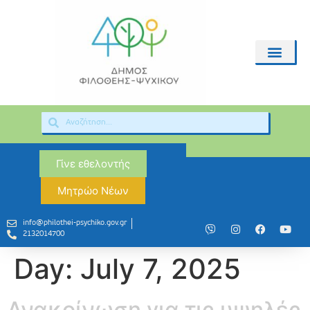
Γίνε εθελοντής
Μητρώο Νέων
info@philothei-psychiko.gov.gr
2132014700
Day:
July 7, 2025
Ανακοίνωση για τις υψηλές