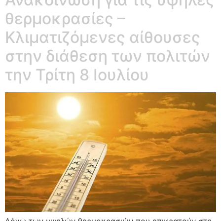
θερμοκρασίες –
Κλιματιζόμενες αίθουσες
στην διάθεση των πολιτών
την Τρίτη 8 Ιουλίου
Λόγω των υψηλών θερμοκρασιών που επικρατούν στη