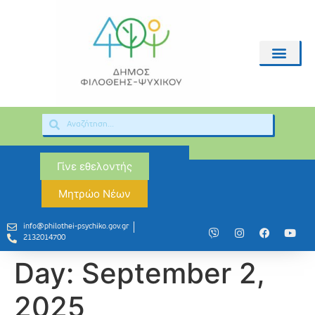
Γίνε εθελοντής
Μητρώο Νέων
info@philothei-psychiko.gov.gr
2132014700
Day:
September 2,
2025