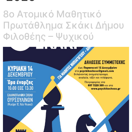
8o Ατομικό Μαθητικό
Πρωτάθλημα Σκάκι Δήμου
Φιλοθέης – Ψυχικού