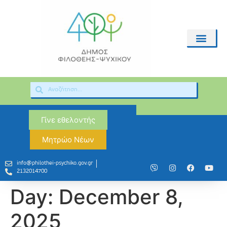
Γίνε εθελοντής
Μητρώο Νέων
info@philothei-psychiko.gov.gr
2132014700
Day:
December 8,
2025