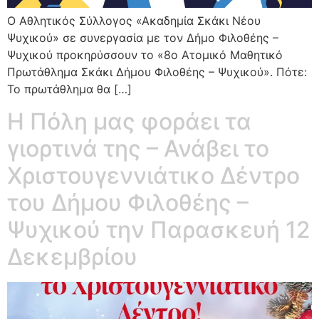
Ο Αθλητικός Σύλλογος «Ακαδημία Σκάκι Νέου
Ψυχικού» σε συνεργασία με τον Δήμο Φιλοθέης –
Ψυχικού προκηρύσσουν το «8ο Ατομικό Μαθητικό
Πρωτάθλημα Σκάκι Δήμου Φιλοθέης – Ψυχικού». Πότε:
Το πρωτάθλημα θα […]
Η Πόλη μας φοράει τα
γιορτινά της – Ανάβει το
Χριστουγεννιάτικο Δέντρο
του Δήμου Φιλοθέης –
Ψυχικού την Παρασκευή 12
Δεκεμβρίου