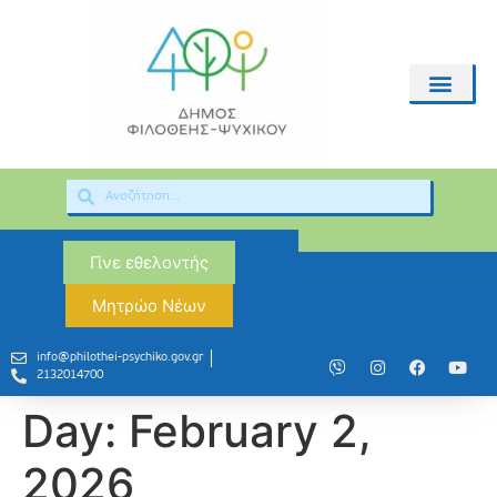
Γίνε εθελοντής
Μητρώο Νέων
info@philothei-psychiko.gov.gr
2132014700
Day:
February 2,
2026