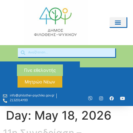
Γίνε εθελοντής
Μητρώο Νέων
info@philothei-psychiko.gov.gr
2132014700
Day:
May 18, 2026
11η Συνεδρίαση –