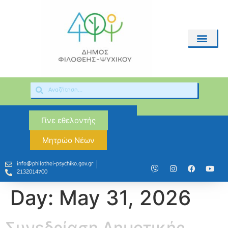
Γίνε εθελοντής
Μητρώο Νέων
info@philothei-psychiko.gov.gr
2132014700
Day:
May 31, 2026
Συνεδρίαση Δημοτικής