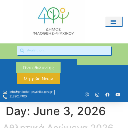
Γίνε εθελοντής
Μητρώο Νέων
info@philothei-psychiko.gov.gr
2132014700
Day:
June 3, 2026
Αθλητικά Δρώμενα 2026