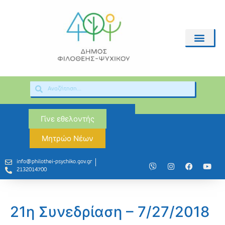
Γίνε εθελοντής
Μητρώο Νέων
info@philothei-psychiko.gov.gr
2132014700
21η Συνεδρίαση – 7/27/2018