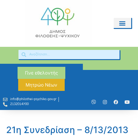
Γίνε εθελοντής
Μητρώο Νέων
info@philothei-psychiko.gov.gr
2132014700
21η Συνεδρίαση – 8/13/2013