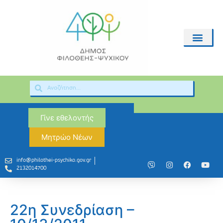
Γίνε εθελοντής
Μητρώο Νέων
info@philothei-psychiko.gov.gr
2132014700
22η Συνεδρίαση –