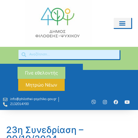
Γίνε εθελοντής
Μητρώο Νέων
info@philothei-psychiko.gov.gr
2132014700
23η Συνεδρίαση –