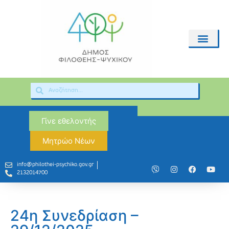
Γίνε εθελοντής
Μητρώο Νέων
info@philothei-psychiko.gov.gr
2132014700
24η Συνεδρίαση –