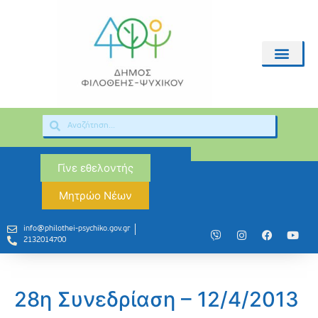
Γίνε εθελοντής
Μητρώο Νέων
info@philothei-psychiko.gov.gr
2132014700
28η Συνεδρίαση – 12/4/2013