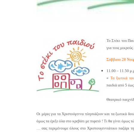
Το Στέκι του Πα
για τους μικρούς
Σάββατο 28 Νοε
11.00 – 11.50 μ
.
«
Τα ξωτικά του
παιδιά από 5 έως
Θεατρικό παιχνίδ
Οι μέρες για τα Χριστούγεννα πλησιάζουν και τα ξωτικά δο
όμως τα έριξε όλα στο κρεβάτι με πυρετό ! Τι θα γίνει όμως 
… σας περιμένουμε όλους στο Χριστουγεννιάτικο παζάρι τ