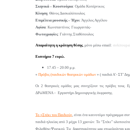
Σκηνικά – Κουστούμια
: Ομάδα Κοπέρνικος
Κίνηση
: Θάνος Δασκαλόπουλος
Επιμέλεια μουσικής – Ήχοι
: Άγγελος Αγγέλου
Αφίσα
: Κωνσταντίνος Γεωργαντάς-
Φωτογραφίες
: Γιάννης Σταθόπουλος
Απαραίτητη η κράτηση θέσης
, μόνο μέσω email:
stekitoup
Εισιτήριο 7 ευρώ.
17.45 – 20.00 μ
.μ.
«
Πρόβες (παιδικών θεατρικών ομάδων
» ( παιδιά Α’- ΣΤ’ Δη
Οι 2 θεατρικές ομάδες μας συνεχίζουν τις πρόβες τους. 
ΔΡώΜΕΝΑ – Εργαστήρι Δημιουργικής έκφρασης.
Το «Στέκι του Παιδιού»
, είναι ένα καινοτόμο πρόγραμμα συ
παιδιά ηλικίας από 3 μέχρι 13 χρονών. Το “Στέκι” υλοποιείτ
Φιλοθέης-Ψυχικού.
Τις δραστηριότητες μας επιμελούνται κα