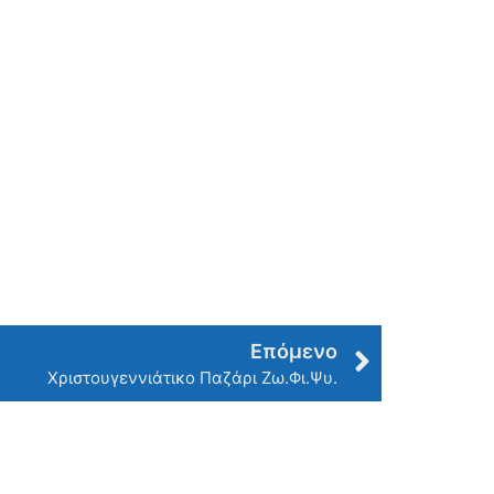
Επόμενο
Χριστουγεννιάτικο Παζάρι Ζω.Φι.Ψυ.