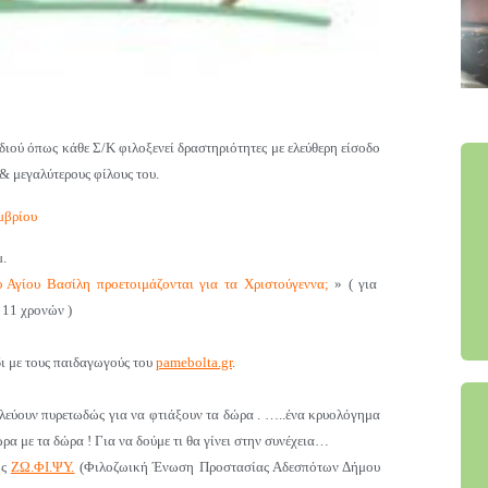
ιδιού όπως κάθε Σ/Κ
φιλοξενεί δραστηριότητες με ελεύθερη είσοδο
 & μεγαλύτερους φίλους του.
μβρίου
μ.
 Αγίου Βασίλη προετοιμάζονται για τα Χριστούγεννα;
» ( για
 11 χρονών )
ι με τους παιδαγωγούς του
pamebolta.gr
.
υλεύουν πυρετωδώς για να φτιάξουν τα δώρα . …..ένα κρυολόγημα
τώρα με τα δώρα !
Για να δούμε τι θα γίνει στην συνέχεια…
ης
ΖΩ.ΦΙ.ΨΥ.
(Φιλοζωική Ένωση Προστασίας Αδεσπότων Δήμου