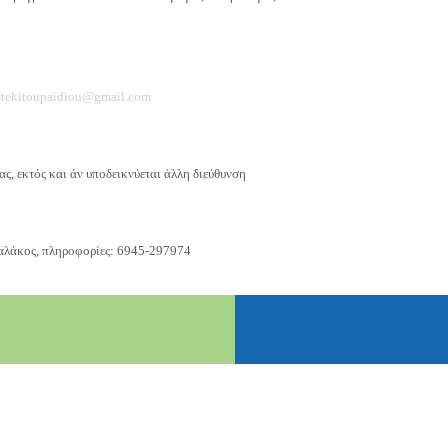
stekitoupaidiou@gmail.com
, εκτός και άν υποδεικνύεται άλλη διεύθυνση
αλάκος, πληροφορίες: 6945-297974