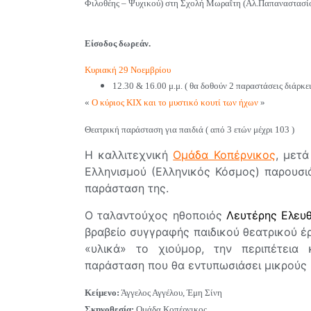
Φιλοθέης – Ψυχικού) στη Σχολή Μωραΐτη (Αλ.Παπαναστασίο
Είσοδος δωρεάν.
Κυριακή
29 Νοεμβρίου
12.30 & 16.00 μ
.μ. ( θα δοθούν 2 παραστάσεις διάρκε
«
Ο κύριος ΚΙΧ και το μυστικό κουτί των ήχων
»
Θεατρική παράσταση για παιδιά ( από 3 ετών μέχρι 103 )
H καλλιτεχνική
Ομάδα Κοπέρνικος
, μετ
Ελληνισμού (Ελληνικός Κόσμος) παρουσιά
παράσταση της.
Ο ταλαντούχος ηθοποιός
Λευτέρης Ελευθ
βραβείο συγγραφής παιδικού θεατρικού έ
«υλικά» το χιούμορ, την περιπέτεια 
παράσταση που θα εντυπωσιάσει 
Κείμενο:
Άγγελος Αγγέλου, Έμη Σίνη
Σκηνοθεσία:
Ομάδα Κοπέρνικος