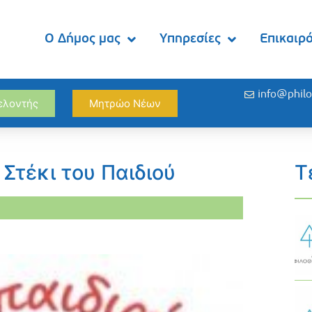
Ο Δήμος μας
Υπηρεσίες
Επικαιρ
info@philo
θελοντής
Μητρώο Νέων
 Στέκι του Παιδιού
Τ