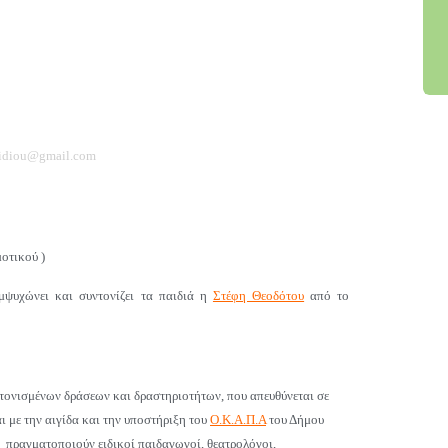
aidiou@gmail.com
μοτικού )
Εμψυχώνει και συντονίζει τα παιδιά η
Στέφη Θεοδότου
από το
ντονισμένων δράσεων και δραστηριοτήτων, που απευθύνεται σε
αι με την αιγίδα και την υποστήριξη του
Ο.Κ.Α.Π.Α
του Δήμου
ι πραγματοποιούν ειδικοί παιδαγωγοί, θεατρολόγοι,