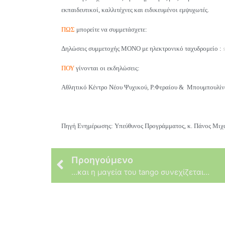
εκπαιδευτικοί, καλλιτέχνες και ειδικευμένοι εμψυχωτές.
ΠΩΣ
μπορείτε να συμμετάσχετε:
Δηλώσεις συμμετοχής ΜΟΝΟ με ηλεκτρονικό ταχυδρομείο :
ΠΟΥ
γίνονται οι εκδηλώσεις:
Αθλητικό Κέντρο Νέου Ψυχικού, Ρ.Φεραίου & Μπουμπουλίνας
Πηγή Ενημέρωσης: Υπεύθυνος Προγράμματος, κ. Πάνος Μιχ
Προηγούμενο
…και η μαγεία του tango συνεχίζεται…