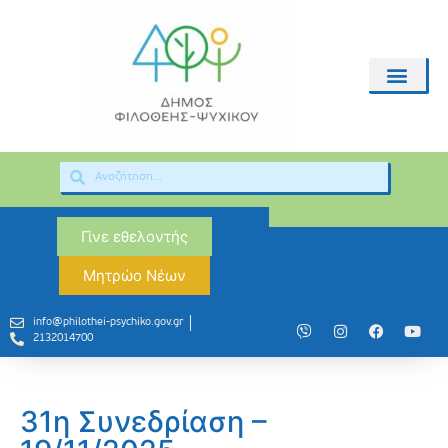
Γίνε εθελοντής
Μητρώο Νέων
info@philothei-psychiko.gov.gr
2132014700
31η Συνεδρίαση –