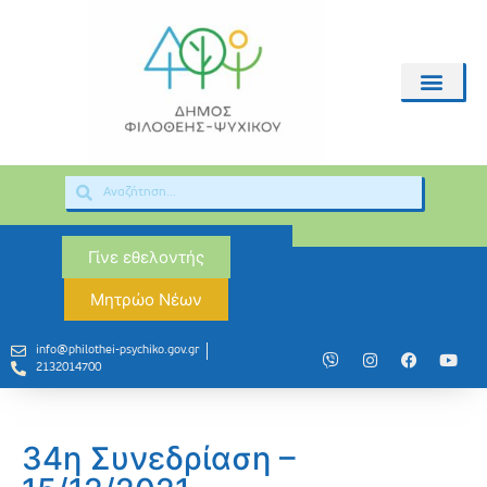
Γίνε εθελοντής
Μητρώο Νέων
info@philothei-psychiko.gov.gr
2132014700
34η Συνεδρίαση –