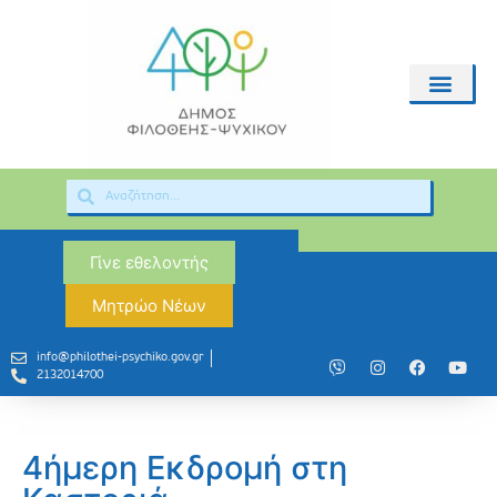
Γίνε εθελοντής
Μητρώο Νέων
info@philothei-psychiko.gov.gr
2132014700
4ήμερη Εκδρομή στη