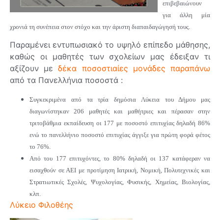
επιβεβαιώνουν
για άλλη μία
χρονιά τη συνέπεια στον στόχο και την άριστη διαπαιδαγώγησή τους.
Παραμένει εντυπωσιακό το υψηλό επίπεδο μάθησης,
καθώς οι μαθητές των σχολείων μας έδειξαν τι
αξίζουν με
δέκα ποσοστιαίες μονάδες παραπάνω
από τα Πανελλήνια ποσοστά :
Συγκεκριμένα από τα τρία δημόσια Λύκεια του Δήμου μας
διαγωνίστηκαν 206 μαθητές και μαθήτριες και πέρασαν στην
τριτοβάθμια εκπαίδευση οι 177 με ποσοστό επιτυχίας δηλαδή 86%
ενώ το πανελλήνιο ποσοστό επιτυχίας άγγιξε για πρώτη φορά φέτος
το 76%.
Από του 177 επιτυχόντες, το 80% δηλαδή οι 137 κατάφεραν να
εισαχθούν σε ΑΕΙ με προτίμηση Ιατρική, Νομική, Πολυτεχνικές και
Στρατιωτικές Σχολές, Ψυχολογίας, Φυσικής, Χημείας, Βιολογίας,
κλπ.
Λύκειο Φιλοθέης