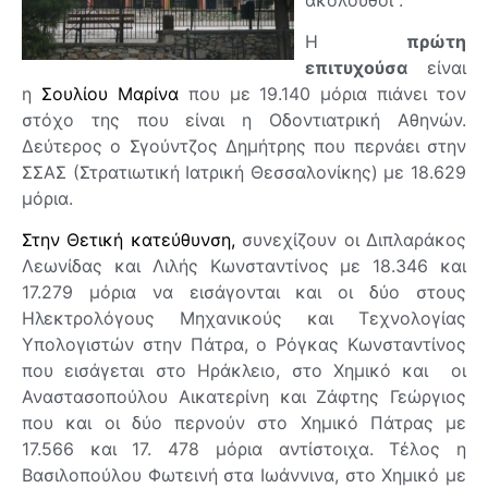
Η
πρώτη
επιτυχούσα
είναι
η
Σουλίου Μαρίνα
που με 19.140 μόρια πιάνει τον
στόχο της που είναι η Οδοντιατρική Αθηνών.
Δεύτερος ο Σγούντζος Δημήτρης που περνάει στην
ΣΣΑΣ (Στρατιωτική Ιατρική Θεσσαλονίκης) με 18.629
μόρια.
Στην Θετική κατεύθυνση,
συνεχίζουν οι Διπλαράκος
Λεωνίδας και Λιλής Κωνσταντίνος με 18.346 και
17.279 μόρια να εισάγονται και οι δύο στους
Ηλεκτρολόγους Μηχανικούς και Τεχνολογίας
Υπολογιστών στην Πάτρα, ο Ρόγκας Κωνσταντίνος
που εισάγεται στο Ηράκλειο, στο Χημικό και οι
Αναστασοπούλου Αικατερίνη και Ζάφτης Γεώργιος
που και οι δύο περνούν στο Χημικό Πάτρας με
17.566 και 17. 478 μόρια αντίστοιχα. Τέλος η
Βασιλοπούλου Φωτεινή στα Ιωάννινα, στο Χημικό με