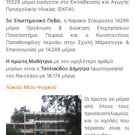
15529 μόρια εισάγεται στο Εκπαίδευσης και Αγωγής
Προσχολικής Ηλικίας (ΕΚΠΑ).
5ο Επιστημονικό Πεδίο
, η Καρακα Σταυρούλα 14266
μόρια Οργάνωση & Διοίκηση Επιχειρήσεων
Πανεπιστήμιο Πειραιά και ο Κωνσταντίνος
Παπαθεοφίλος περνάει στην Σχολή Μάρκετινγκ &
Επικοινωνίας με 14.266 μόρια.
Η πρώτη Μαθήτρια
με τον υψηλότερο αριθμό
μορίων είναι η
Τσολακίδου Δήμητρα
(φωτογραφία)
του Νικολάου με 18.174 μόρια
Λύκειο Νέου Ψυχικού
Οι πρώτοι σε μόρια
από όλους τους
προσανατολισμούς
και οι σχολές που
πέρασαν είναι οι
ακόλουθοι :