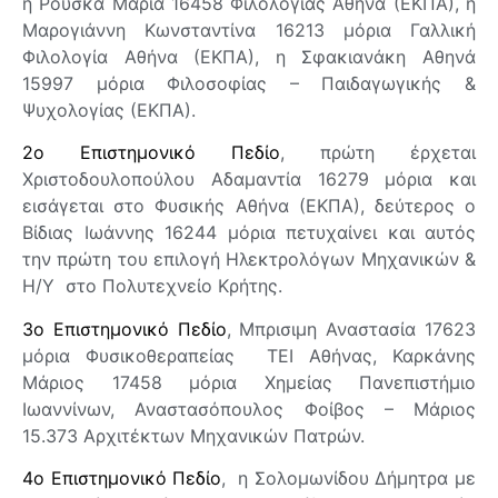
η Ρούσκα Μαρία 16458 Φιλολογίας Αθήνα (ΕΚΠΑ), η
Μαρογιάννη Κωνσταντίνα 16213 μόρια Γαλλική
Φιλολογία Αθήνα (ΕΚΠΑ), η Σφακιανάκη Αθηνά
15997 μόρια Φιλοσοφίας – Παιδαγωγικής &
Ψυχολογίας (ΕΚΠΑ).
2ο Επιστημονικό Πεδίο
, πρώτη έρχεται
Χριστοδουλοπούλου Αδαμαντία 16279 μόρια και
εισάγεται στο Φυσικής Αθήνα (ΕΚΠΑ), δεύτερος ο
Βίδιας Ιωάννης 16244 μόρια πετυχαίνει και αυτός
την πρώτη του επιλογή Ηλεκτρολόγων Μηχανικών &
Η/Υ στο Πολυτεχνείο Κρήτης.
3ο Επιστημονικό Πεδίο
, Μπρισιμη Αναστασία 17623
μόρια Φυσικοθεραπείας ΤΕΙ Αθήνας, Καρκάνης
Μάριος 17458 μόρια Χημείας Πανεπιστήμιο
Ιωαννίνων, Αναστασόπουλος Φοίβος – Μάριος
15.373 Αρχιτέκτων Μηχανικών Πατρών.
4ο Επιστημονικό Πεδίο
, η Σολομωνίδου Δήμητρα με