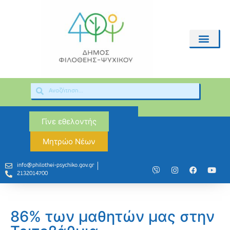
Γίνε εθελοντής
Μητρώο Νέων
info@philothei-psychiko.gov.gr
2132014700
86% των μαθητών μας στην