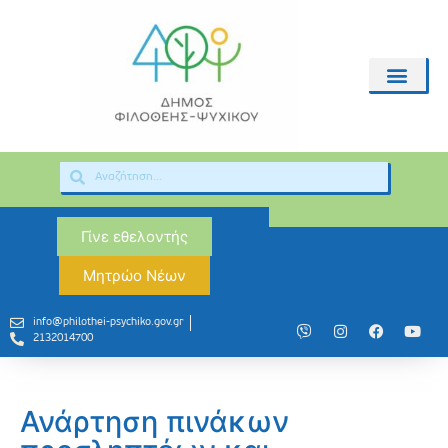
Γίνε εθελοντής
Μητρώο Νέων
info@philothei-psychiko.gov.gr
2132014700
Ανάρτηση πινάκων